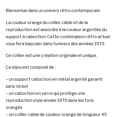
Années
1970
Bienvenue dans un univers rétro contemporain
ton
La couleur orange du collier câble et de la
orangé"
reproduction est associée à la couleur argentée du
support à cabochon. Cette combinaison rétro actuel
vous fera basculer dans l’univers des années 1970.
Ce collier est une création originale et unique.
Ce bijou est composé de :
– un support cabochon en métal argenté garanti
sans nickel
– un cabochon en verre qui protège une
reproduction style année 1970 dans les tons
orangés
– un collier cable de couleur orange de longueur 45