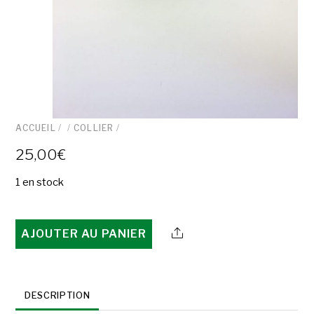
ACCUEIL
/
/
COLLIER
/
25,00
€
1 en stock
quantité
AJOUTER AU PANIER
de
Collier
"Cabochon
DESCRIPTION
Esprit